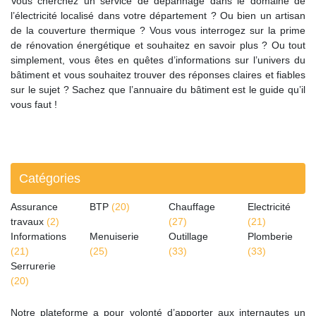
Vous cherchez un service de dépannage dans le domaine de
l’électricité localisé dans votre département ? Ou bien un artisan
de la couverture thermique ? Vous vous interrogez sur la prime
de rénovation énergétique et souhaitez en savoir plus ? Ou tout
simplement, vous êtes en quêtes d’informations sur l’univers du
bâtiment et vous souhaitez trouver des réponses claires et fiables
sur le sujet ? Sachez que l’annuaire du bâtiment est le guide qu’il
vous faut !
Catégories
Assurance
BTP
(20)
Chauffage
Electricité
travaux
(2)
(27)
(21)
Informations
Menuiserie
Outillage
Plomberie
(21)
(25)
(33)
(33)
Serrurerie
(20)
Notre plateforme a pour volonté d’apporter aux internautes un