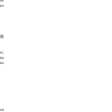
sur
 en
39
wc,
 au
 en
out