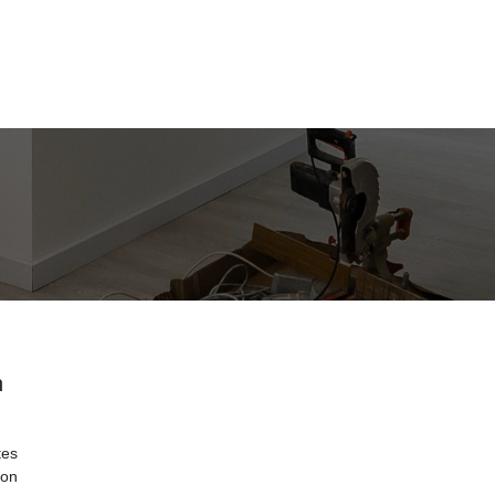
n
tes
ion