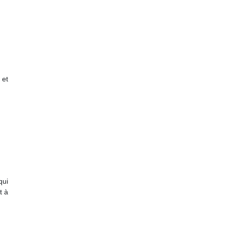
 et
qui
t à