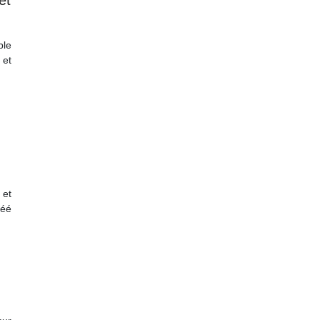
ble
 et
 et
réé