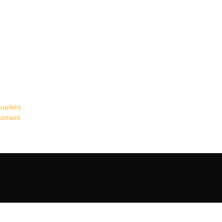
ualités
âtiment