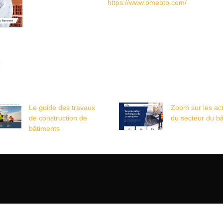
https://www.pmebtp.com/
Le guide des travaux
Zoom sur les act
de construction de
du secteur du b
bâtiments