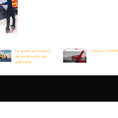
Le guide des travaux
Loxam | LOXAM
de construction de
bâtiments