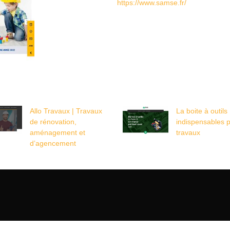
https://www.samse.fr/
Allo Travaux | Travaux
La boite à outils 
de rénovation,
indispensables p
aménagement et
travaux
d’agencement